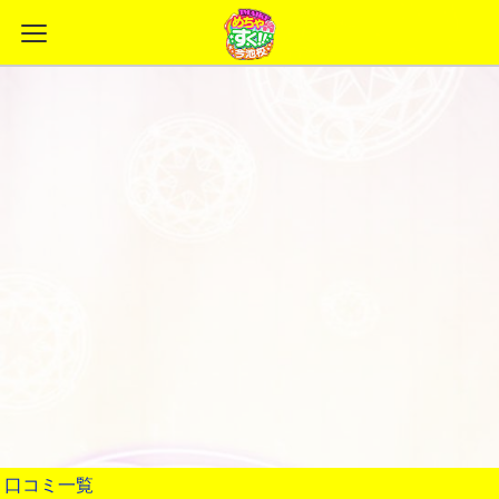
Warning
: Trying to access array offset on false in
/var/www/autech/doc_master/app/view/template/tech1-
bach/header/page_header_meta.php
on line
18
Warning
: Trying to access array offset on false in
/var/www/autech/doc_master/app/view/template/tech1-
bach/header/page_header_meta.php
on line
19
Warning
: Trying to access array offset on false in
/var/www/autech/doc_master/app/view/template/tech1-
bach/header/page_header_meta.php
on line
21
Warning
: Trying to access array offset on false in
/var/www/autech/doc_master/app/view/template/tech1-
bach/header/page_header_link.php
on line
8
Warning
: Trying to access array offset on false in
/var/www/autech/doc_master/app/view/template/tech1-
bach/header/page_header_link.php
on line
9
口コミ一覧